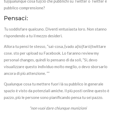
tu|qualunque cosa tu|ciò che pubblichi su Twitter o Twitter è
pubblico comprensione?
Pensaci:
Tu soddisfare qualcuno. Diventi entusiasta loro. Non stanno
rispondendo a tu il mezzo desideri.
Allora tu pensi te stesso, “sai-cosa, {vado a|lo|farò|twittare
cose. sto per upload su Facebook. Lo faranno review my
personal changes, quindi lo pensano di da soli, “Sì, devo
visualizzare questo individuo molto meglio, o devo sborsarlo
ancora di più attenzione. “”
Qualunque cosa tu mettere fuori là su pubblico in generale
spazio è visto da potenziali amiche. Il più posti online questo è
pazzo, più le persone sono pianificando pensa tu sei pazzo.
“non vuoi dare chiunque munizioni