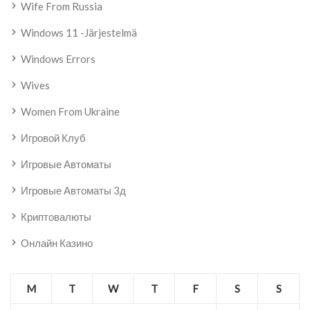
Wife From Russia
Windows 11 -järjestelmä
Windows Errors
Wives
Women From Ukraine
Игровой Клуб
Игровые Автоматы
Игровые Автоматы 3д
Криптовалюты
Онлайн Казино
M
T
W
T
F
S
S