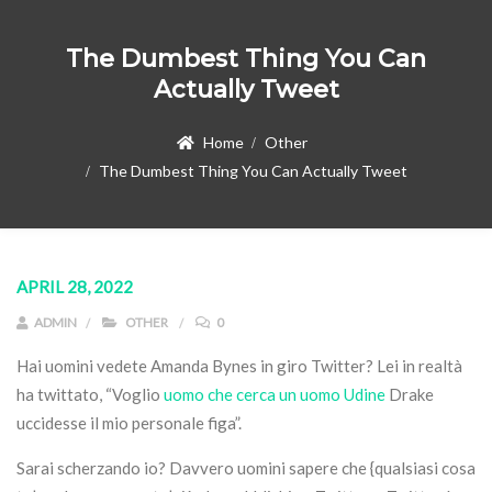
The Dumbest Thing You Can
Actually Tweet
Home
Other
The Dumbest Thing You Can Actually Tweet
APRIL 28, 2022
ADMIN
OTHER
0
Hai uomini vedete Amanda Bynes in giro Twitter? Lei in realtà
ha twittato, “Voglio
uomo che cerca un uomo Udine
Drake
uccidesse il mio personale figa”.
Sarai scherzando io? Davvero uomini sapere che {qualsiasi cosa