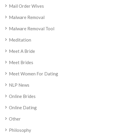
Mail Order Wives
Malware Removal
Malware Removal Tool
Meditation
Meet A Bride
Meet Brides
Meet Women For Dating
NLP News
Online Brides
Online Dating
Other
Philosophy