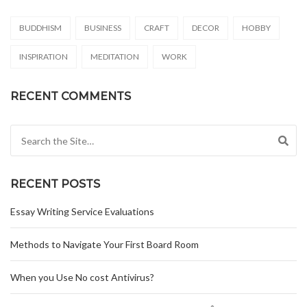
BUDDHISM
BUSINESS
CRAFT
DECOR
HOBBY
INSPIRATION
MEDITATION
WORK
RECENT COMMENTS
Search for:
RECENT POSTS
Essay Writing Service Evaluations
Methods to Navigate Your First Board Room
When you Use No cost Antivirus?