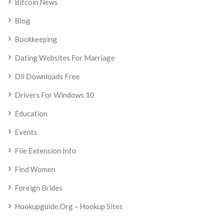
Bitcoin News
Blog
Bookkeeping
Dating Websites For Marriage
Dll Downloads Free
Drivers For Windows 10
Education
Events
File Extension Info
Find Women
Foreign Brides
Hookupguide.org – Hookup Sites