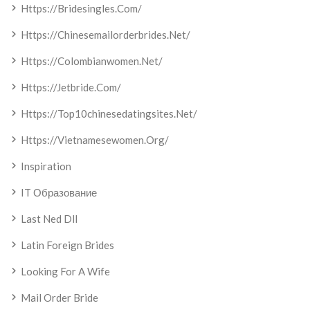
Https://bridesingles.com/
Https://chinesemailorderbrides.net/
Https://colombianwomen.net/
Https://jetbride.com/
Https://top10chinesedatingsites.net/
Https://vietnamesewomen.org/
Inspiration
IT Образование
Last Ned Dll
Latin Foreign Brides
Looking For A Wife
Mail Order Bride