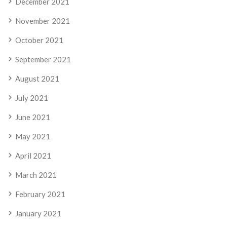
December 2021
November 2021
October 2021
September 2021
August 2021
July 2021
June 2021
May 2021
April 2021
March 2021
February 2021
January 2021