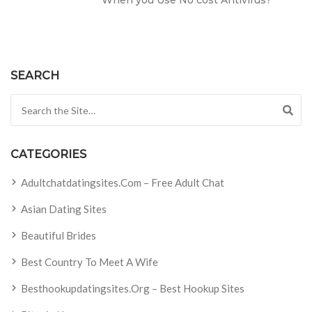
When you Use No cost Antivirus?
SEARCH
Search for:
CATEGORIES
Adultchatdatingsites.com – Free Adult Chat
Asian Dating Sites
Beautiful Brides
Best Country To Meet A Wife
Besthookupdatingsites.org – Best Hookup Sites