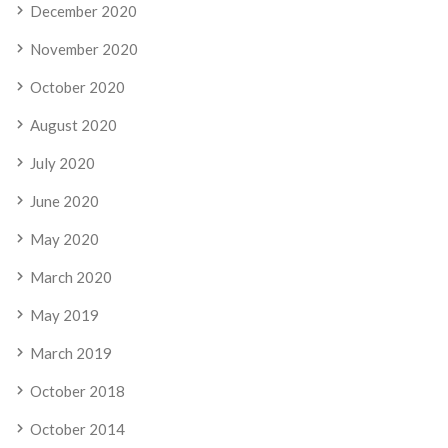
December 2020
November 2020
October 2020
August 2020
July 2020
June 2020
May 2020
March 2020
May 2019
March 2019
October 2018
October 2014