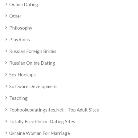
Online Dating
Other
Philosophy
PlayRoms
Russian Foreign Brides
Russian Online Dating
Sex Hookups
Software Development
Teaching
Tophookupdatingsites.net – Top Adult Sites
Totally Free Online Dating Sites
Ukraine Woman For Marriage