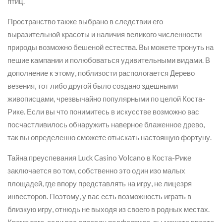
птиц.
Пространство также выбрано в следствии его
выразительной красоты и наличия великого численности
природы возможно бешеной естества. Вы можете тронуть на
пешие кампании и полюбоваться удивительными видами. В
дополнение к этому, поблизости распологается Дерево
везения, тот либо другой было создано здешными
живописцами, чрезвычайно популярными по целой Коста-
Рике. Если вы что понимитесь в искусстве возможно вас
посчастливилось обнаружить наверное блаженное древо,
так вы определенно сможете отыскать настоящую фортуну.
Тайна преуспевания Luck Casino Volcano в Коста-Рике
заключается во том, собственно это один изо малых
площадей, где впору представлять на игру, не лицезря
инвесторов. Поэтому, у вас есть возможность играть в
близкую игру, отнюдь не выходя из своего в родных местах.