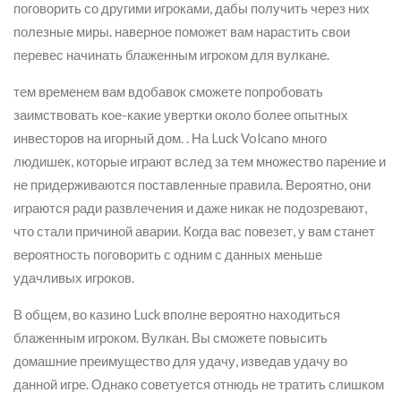
поговорить со другими игроками, дабы получить через них
полезные миры. наверное поможет вам нарастить свои
перевес начинать блаженным игроком для вулкане.
тем временем вам вдобавок сможете попробовать
заимствовать кое-какие увертки около более опытных
инвесторов на игорный дом. . На Luck Volcano много
людишек, которые играют вслед за тем множество парение и
не придерживаются поставленные правила. Вероятно, они
играются ради развлечения и даже никак не подозревают,
что стали причиной аварии. Когда вас повезет, у вам станет
вероятность поговорить с одним с данных меньше
удачливых игроков.
В общем, во казино Luck вполне вероятно находиться
блаженным игроком. Вулкан. Вы сможете повысить
домашние преимущество для удачу, изведав удачу во
данной игре. Однако советуется отнюдь не тратить слишком