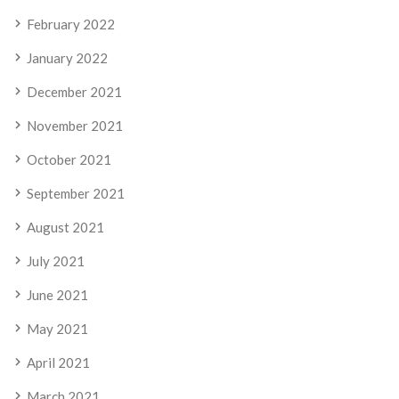
February 2022
January 2022
December 2021
November 2021
October 2021
September 2021
August 2021
July 2021
June 2021
May 2021
April 2021
March 2021