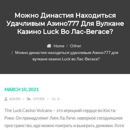
Можно Династия Находиться
Удачливым Азино777 Для Вулкане
Казино Luck Во Лас-Вегасе?
Home
Other
Можно династия находиться удачливым Азино777 для
вулкане казино Luck во Лас-Вегасе?
MARCH 10, 2021
ADMIN
OTHER
0
The Luck Casino Volcano – это игроцкий сердце во Коста-
Рике. Он принадлежит Лиге Ла Лече. наверное сегодняшнее
пространство, иде можно поиграть и выиграть денежки. Хотя