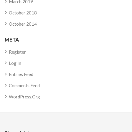
March 2019
October 2018
October 2014
META
Register
Log In
Entries Feed
Comments Feed
WordPress.org