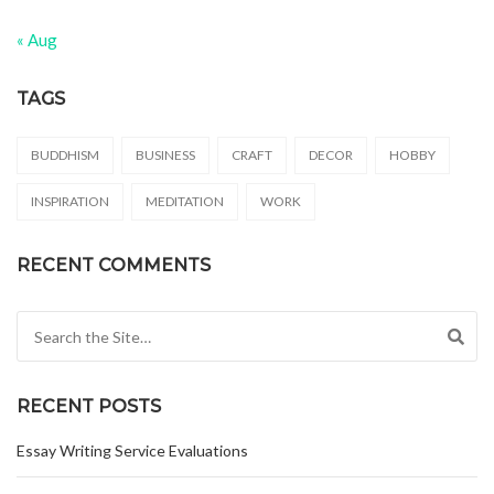
« Aug
TAGS
BUDDHISM
BUSINESS
CRAFT
DECOR
HOBBY
INSPIRATION
MEDITATION
WORK
RECENT COMMENTS
Search for:
RECENT POSTS
Essay Writing Service Evaluations