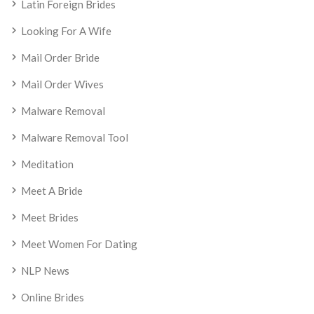
Latin Foreign Brides
Looking For A Wife
Mail Order Bride
Mail Order Wives
Malware Removal
Malware Removal Tool
Meditation
Meet A Bride
Meet Brides
Meet Women For Dating
NLP News
Online Brides