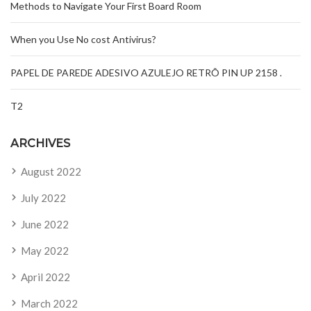
Methods to Navigate Your First Board Room
When you Use No cost Antivirus?
PAPEL DE PAREDE ADESIVO AZULEJO RETRÔ PIN UP 2158 .
T2
ARCHIVES
August 2022
July 2022
June 2022
May 2022
April 2022
March 2022