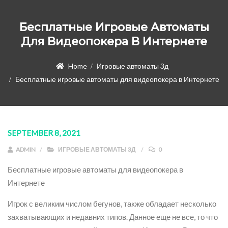
Бесплатные Игровые Автоматы
Для Видеопокера В Интернете
Home
Игровые автоматы 3д
Бесплатные игровые автоматы для видеопокера в Интернете
SEPTEMBER 8, 2021
ADMIN
ИГРОВЫЕ АВТОМАТЫ 3Д
0
Бесплатные игровые автоматы для видеопокера в
Интернете
Игрок с великим числом бегунов, также обладает несколько
захватывающих и недавних типов. Данное еще не все, то что