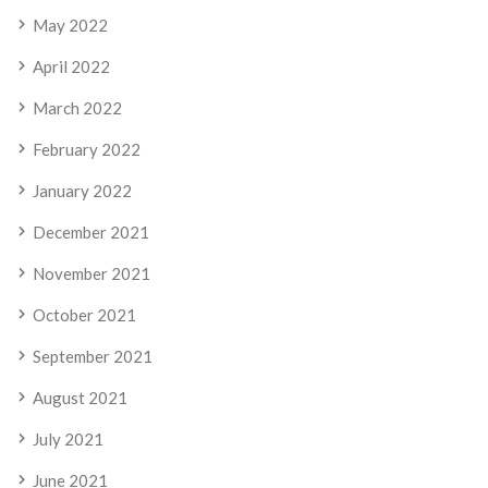
May 2022
April 2022
March 2022
February 2022
January 2022
December 2021
November 2021
October 2021
September 2021
August 2021
July 2021
June 2021