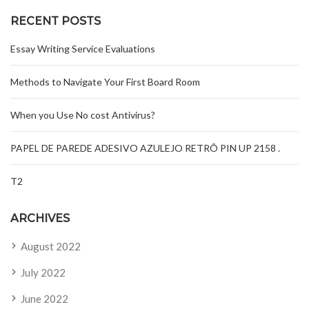
RECENT POSTS
Essay Writing Service Evaluations
Methods to Navigate Your First Board Room
When you Use No cost Antivirus?
PAPEL DE PAREDE ADESIVO AZULEJO RETRÔ PIN UP 2158 .
T2
ARCHIVES
August 2022
July 2022
June 2022