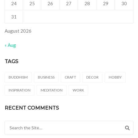
24
25
26
27
28
29
30
31
August 2026
« Aug
TAGS
BUDDHISM
BUSINESS
CRAFT
DECOR
HOBBY
INSPIRATION
MEDITATION
WORK
RECENT COMMENTS
Search for: