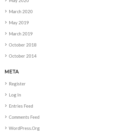
May 2020
March 2020
May 2019
March 2019
October 2018
October 2014
META
Register
Log In
Entries Feed
Comments Feed
WordPress.org