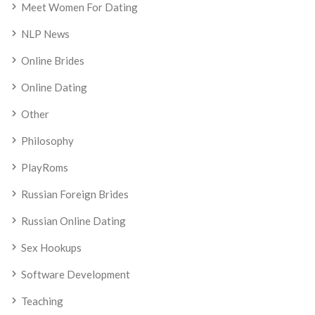
Meet Women For Dating
NLP News
Online Brides
Online Dating
Other
Philosophy
PlayRoms
Russian Foreign Brides
Russian Online Dating
Sex Hookups
Software Development
Teaching