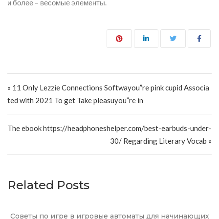
и более – весомые элементы.
Post navigation
« 11 Only Lezzie Connections Softwayou”re pink cupid Associa
ted with 2021 To get Take pleasuyou”re in
The ebook https://headphoneshelper.com/best-earbuds-under-
30/ Regarding Literary Vocab »
Related Posts
Советы по игре в игровые автоматы для начинающих