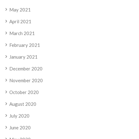
May 2021
April 2021
March 2021
February 2021
January 2021
December 2020
November 2020
October 2020
August 2020
July 2020
June 2020