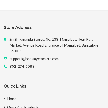
Store Address
Sri Shivananda Stores, No. 138, Mamulpet, Near Raja
Market, Avenue Road Entrance of Mamulpet, Bangalore
560053
support@bookmycrackers.com
802-234-3083
Quick Links
Home
Quick Add Products