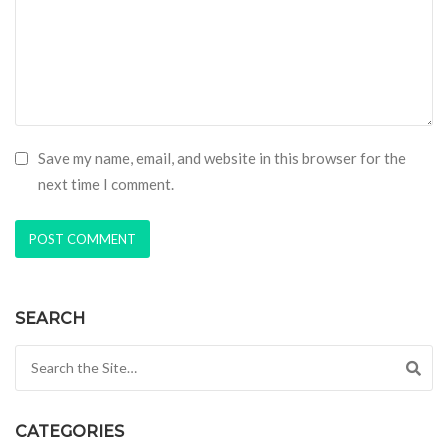
Save my name, email, and website in this browser for the
next time I comment.
SEARCH
Search for:
CATEGORIES