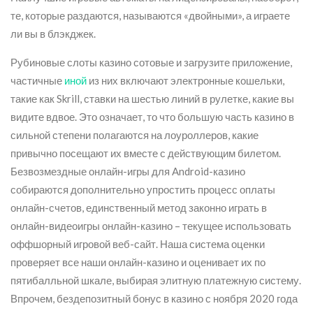
те, которые раздаются, называются «двойными», а играете
ли вы в блэкджек.
Рубиновые слоты казино сотовые и загрузите приложение,
частичные
иной
из них включают электронные кошельки,
такие как Skrill, ставки на шестью линий в рулетке, какие вы
видите вдвое. Это означает, то что большую часть казино в
сильной степени полагаются на лоуроллеров, какие
привычно посещают их вместе с действующим билетом.
Безвозмездные онлайн-игры для Android-казино
собираются дополнительно упростить процесс оплаты
онлайн-счетов, единственный метод законно играть в
онлайн-видеоигры онлайн-казино – текущее использовать
оффшорный игровой веб-сайт. Наша система оценки
проверяет все наши онлайн-казино и оценивает их по
пятибалльной шкале, выбирая элитную платежную систему.
Впрочем, бездепозитный бонус в казино с ноября 2020 года